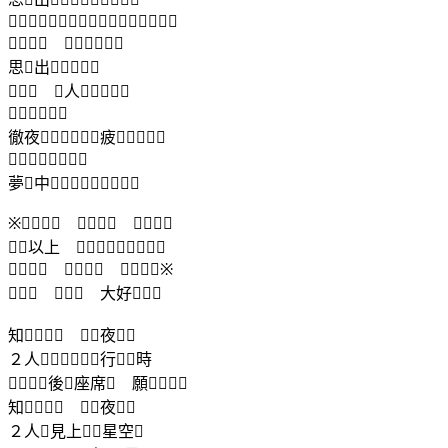

 
思出
 １人

徹夜疲

夢中
※  
以上 
  ※
  大好
知？ 夜
２人行時
後座席 願
知？ 夜
２人見上星空