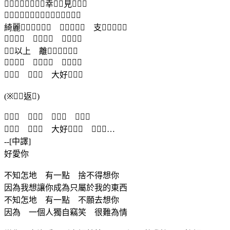
幸見
１
綺麗  支
  
以上 離
  
  大好
(※返)
   
  大好 …
--[中譯]
好愛你
不知怎地 有一點 捨不得想你
因為我想讓你成為只屬於我的東西
不知怎地 有一點 不願去想你
因為 一個人獨自竊笑 很難為情